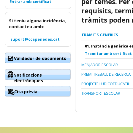
per temes. Per 
requisits, term
tràmits poden r
Si teniu alguna incidència,
contacteu amb:
TRÀMITS GENÈRICS
suport@ccapenedes.cat
01. Instància genèrica e
Tramitar amb certificat
Validador de documents
MENJADOR ESCOLAR
PREMI TREBALL DE RECERCA
Notificacions
electròniques
PROJECTE LUDICOEDUCATIU
Cita prèvia
TRANSPORT ESCOLAR