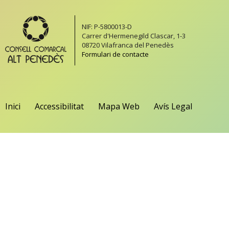
NIF: P-5800013-D
Carrer d'Hermenegild Clascar, 1-3
08720 Vilafranca del Penedès
Formulari de contacte
Inici
Accessibilitat
Mapa Web
Avís Legal