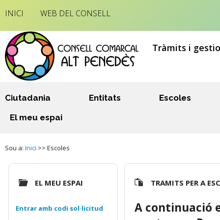
INICI
WEB DEL CONSELL
Tràmits i gesti
Ciutadania
Entitats
Escoles
El meu espai
Sou a:
Inici
>> Escoles
EL MEU ESPAI
TRAMITS PER A ES
A continuació e
Entrar amb codi sol·licitud