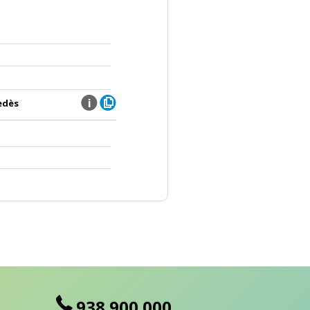
nedès
938 900 000