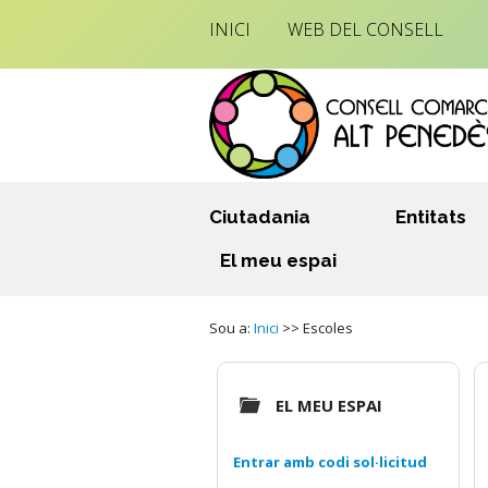
INICI
WEB DEL CONSELL
Ciutadania
Entitats
El meu espai
Sou a:
Inici
>> Escoles
EL MEU ESPAI
Entrar amb codi sol·licitud