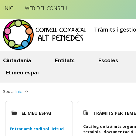
INICI
WEB DEL CONSELL
Tràmits i gesti
Ciutadania
Entitats
Escoles
El meu espai
Sou a:
Inici
>>
EL MEU ESPAI
TRÀMITS PER TEM
Catàleg de tràmits organi
Entrar amb codi sol·licitud
terminis i documentació. 