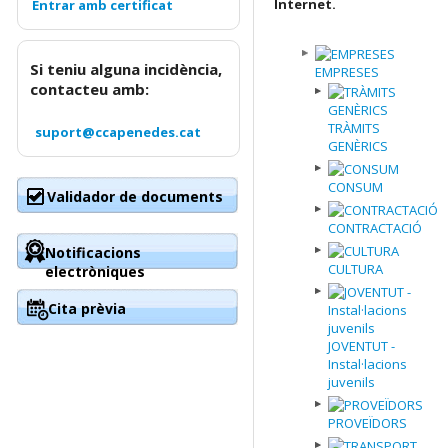
Internet.
Si teniu alguna incidència,
EMPRESES
contacteu amb:
TRÀMITS
suport@ccapenedes.cat
GENÈRICS
CONSUM
Validador de documents
CONTRACTACIÓ
Notificacions
CULTURA
electròniques
Cita prèvia
JOVENTUT -
Instal·lacions
juvenils
PROVEÏDORS