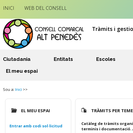
INICI
WEB DEL CONSELL
Tràmits i gesti
Ciutadania
Entitats
Escoles
El meu espai
Sou a:
Inici
>>
EL MEU ESPAI
TRÀMITS PER TEM
Catàleg de tràmits organi
Entrar amb codi sol·licitud
terminis i documentació. 