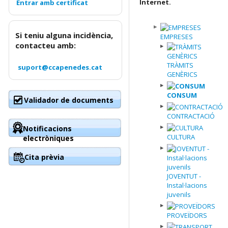
Internet.
Si teniu alguna incidència,
EMPRESES
contacteu amb:
TRÀMITS
suport@ccapenedes.cat
GENÈRICS
CONSUM
Validador de documents
CONTRACTACIÓ
Notificacions
CULTURA
electròniques
Cita prèvia
JOVENTUT -
Instal·lacions
juvenils
PROVEÏDORS