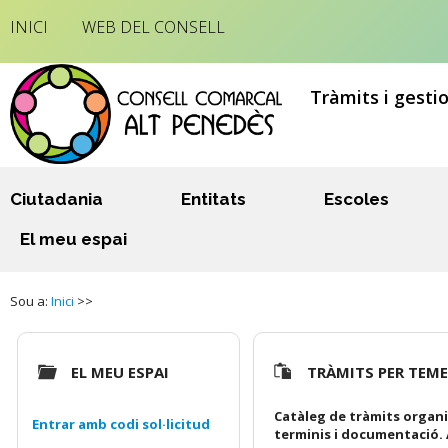
INICI
WEB DEL CONSELL
Tràmits i gesti
Ciutadania
Entitats
Escoles
El meu espai
Sou a:
Inici
>>
EL MEU ESPAI
TRÀMITS PER TEM
Catàleg de tràmits organi
Entrar amb codi sol·licitud
terminis i documentació. 