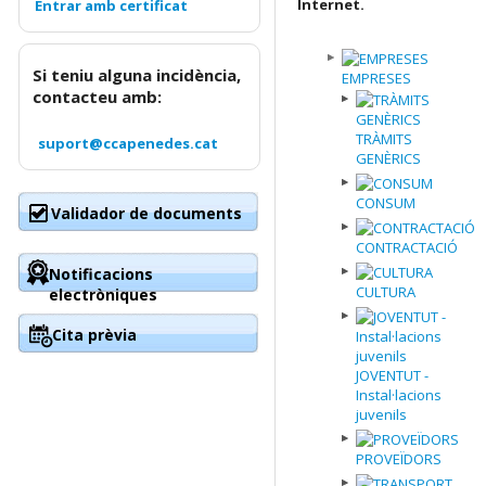
Internet.
Si teniu alguna incidència,
EMPRESES
contacteu amb:
TRÀMITS
suport@ccapenedes.cat
GENÈRICS
CONSUM
Validador de documents
CONTRACTACIÓ
Notificacions
CULTURA
electròniques
Cita prèvia
JOVENTUT -
Instal·lacions
juvenils
PROVEÏDORS