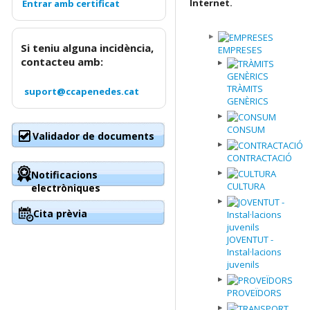
Internet.
Si teniu alguna incidència,
EMPRESES
contacteu amb:
TRÀMITS
suport@ccapenedes.cat
GENÈRICS
CONSUM
Validador de documents
CONTRACTACIÓ
Notificacions
CULTURA
electròniques
Cita prèvia
JOVENTUT -
Instal·lacions
juvenils
PROVEÏDORS