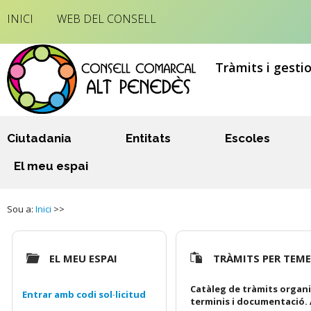
INICI
WEB DEL CONSELL
Tràmits i gesti
Ciutadania
Entitats
Escoles
El meu espai
Sou a:
Inici
>>
EL MEU ESPAI
TRÀMITS PER TEM
Catàleg de tràmits organi
Entrar amb codi sol·licitud
terminis i documentació. 