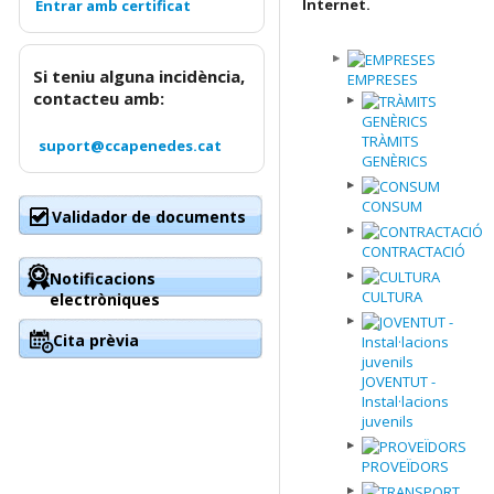
Internet.
Si teniu alguna incidència,
EMPRESES
contacteu amb:
TRÀMITS
suport@ccapenedes.cat
GENÈRICS
CONSUM
Validador de documents
CONTRACTACIÓ
Notificacions
CULTURA
electròniques
Cita prèvia
JOVENTUT -
Instal·lacions
juvenils
PROVEÏDORS