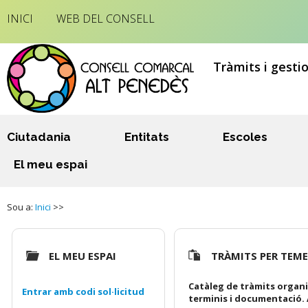
INICI
WEB DEL CONSELL
Tràmits i gesti
Ciutadania
Entitats
Escoles
El meu espai
Sou a:
Inici
>>
EL MEU ESPAI
TRÀMITS PER TEM
Catàleg de tràmits organi
Entrar amb codi sol·licitud
terminis i documentació. 